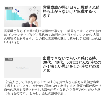
営業成績が悪い日々…異動され給
仕事論
料も上がらないけど転職するべ
き？
営業職と言えば 企業の顔で花形の仕事です。 結果を出すことができれ
ば インセンティブなども見込め お給料が上がりやすいことから 人気
の職種でもあります。 この様な営業職の魅力に惹かれて 就職したのは
いいけれど ...
出世できないつらいと感じる時、
仕事論
30代、40代、50代はどんな時なの
か！悔しい思いをした時などのま
とめ
社会人として仕事をする上で 向上心を持つ方なら誰もが最初は出世
を考えるでしょう。 会社から認められて出世すると 仕事の幅が広がり
自分の意思を反映させられる部分が多くなるので 仕事のやりがいを感
じられるのです。 しかし、会社の規模や所...