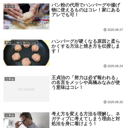
パン粉の代用でハンバーグや揚げ
未分類
物に使えるものはコレ！家にある
アレでも可！
2020.08.27
ハンバーグが硬くなる原因と柔ら
美味しい作り方・レシピ
かくする方法と焼き方を伝授しま
す！
2020.08.24
王貞治の「努力は必ず報われる」
仕事論
の名言をメッシや高橋みなみが使
う意味はコレ！
2020.08.20
考え方を変える方法を理解し、ネ
仕事論
ガティブに考えてしまう理由と対
処法を身に着けよう！