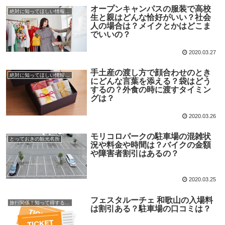
オープンキャンパスの服装で高校
絶対に知ってほしい情報まとめ
生と親はどんな恰好がいい？社会
人の場合は？メイクとかはどこま
でいいの？
2020.03.27
手土産の渡し方で顔合わせのとき
絶対に知ってほしい情報まとめ
にどんな言葉を添える？袋はどう
するの？外食の時に渡すタイミン
グは？
2020.03.26
モリコロパークの駐車場の混雑状
とっておきの観光名所
況や料金や時間は？バイクの金額
や障害者割引はあるの？
2020.03.25
フェスタルーチェ 和歌山の入場料
旅行関係！知って得する情報
は割引ある？駐車場の口コミは？