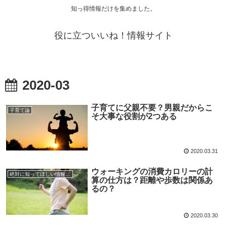
知っ得情報だけを集めました。
役に立ついいね！情報サイト
2020-03
子育てに父親不要？男親だからこ
子育て論
そ大事な役割が2つある
2020.03.31
ウォーキングの消費カロリーの計
絶対に知ってほしい情報まとめ
算の仕方は？距離や歩数は関係あ
るの？
2020.03.30