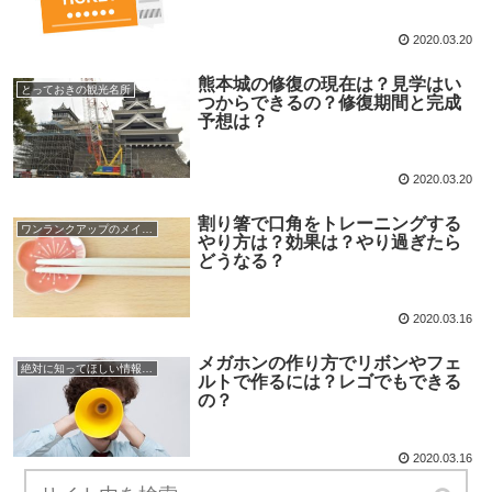
2020.03.20
熊本城の修復の現在は？見学はい
とっておきの観光名所
つからできるの？修復期間と完成
予想は？
2020.03.20
割り箸で口角をトレーニングする
ワンランクアップのメイク術
やり方は？効果は？やり過ぎたら
どうなる？
2020.03.16
メガホンの作り方でリボンやフェ
絶対に知ってほしい情報まとめ
ルトで作るには？レゴでもできる
の？
2020.03.16