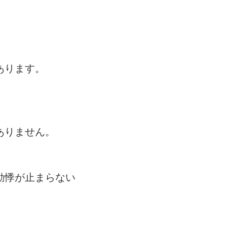
」
あります。
ありません。
動悸が止まらない