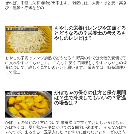
ぜれば、手軽に栄養補給が出来ます。 雑穀には、大麦・はと麦・高き
び・黒米・赤米などの...
もやしの栄養はレンジや加熱する
美味しい作り方・レシピ
とどうなるの？栄養士の考えるも
やしのレシピは？
もやしの栄養はレンジ加熱でどうなる？ 野菜の中では比較的安価で手
に入れやすい「もやし」。 こんなに安くて調理もしやすいもやしの栄
養について、詳しく見ていきたいと思います。 最近では、時短調理と
して電...
かぼちゃの保存の仕方と保存期間
美味しい作り方・レシピ
は？生で冷凍してもいいの？常温
の場合は？
かぼちゃの保存の仕方について 栄養満点で甘くておいしいかぼちゃ。
かぼちゃは、夏と秋から冬にかけての２回旬が来ます。 そんなかぼち
ゃですが、まるまる一玉購入したけどすぐに使わないとき、どのよう