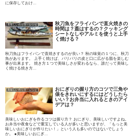
に保存しておけ...
秋刀魚をフライパンで直火焼きの
美味しい作り方・レシピ
時間は？蓋はするの？クッキング
シートなしやアルミを使うと上手
く焼ける？
秋刀魚はフライパンで直焼きするのが良い？ 秋の味覚の１つに、秋刀
魚があります。 上手く焼けば、パリパリの皮と口に広がる脂を楽しむ
事が出来ます。 焼き方１つで美味しさが変わるなら、誰だって美味し
く焼ける焼き方...
おにぎりの握り方のコツで三角や
美味しい作り方・レシピ
俵をきれいにするにはどうしたら
いい？お弁当に入れるときのアイ
デアは？
美味しいおにぎを作るコツは握り方？ おにぎり、美味しいですよね。
お弁当や夜食などで重宝している人が多いと思いますが、「もっと美
味しいおにぎりが作りたい！」という人も多いのではないでしょう
か。 ●美味しいおにぎ...