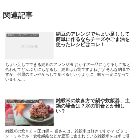
関連記事
納豆のアレンジでちょい足しして
美味しい作り方・レシピ
簡単に作るならチーズやごま油を
使ったレシピはコレ！
ちょい足しでできる納豆のアレンジ法 おかずの一品にもなるしご飯と
合わせてどんぶりにもなるし、納豆は万能ですよね(^^)/ そんな納豆で
すが、付属のタレやからしで食べるというように、味が一定になって
いません...
雑穀米の炊き方で鍋や炊飯器、土
美味しい作り方・レシピ
鍋の場合は？水の割合とか難し
い？
雑穀米の炊き方～圧力鍋～ 皆さんは、雑穀米は好きですか？ ビタミ
ン・ミネラル・食物繊維などが豊富に含まれている雑穀米を白米に混