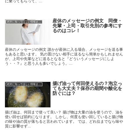
に乗ってもらって、...
産休のメッセージの例文 同僚・
絶対に知ってほしい情報まとめ
先輩・上司・取引先別の参考にす
るのはコレ！
産休のメッセージの例文 誰かが産休に入る場合、メッセージを送る事
もあると思います。 気の置けない相手に送るなら簡単かもしれません
が、上司や先輩などに送るとなると『どういうメッセージにしよ
う・・？』と思う人も多いでしょう。...
揚げ油って何回使えるの？泡立っ
絶対に知ってほしい情報まとめ
ても大丈夫？保存の期間や酸化を
防ぐには？
揚げ油は、何回まで使って良い？ 揚げ物は大量の油を使うので、油を
使い回せば節約になります。 しかし、何度も使い回していると揚げ物
の味や油の質が落ちると言われています。 では、どれ位までなら味や
質に影響せず...