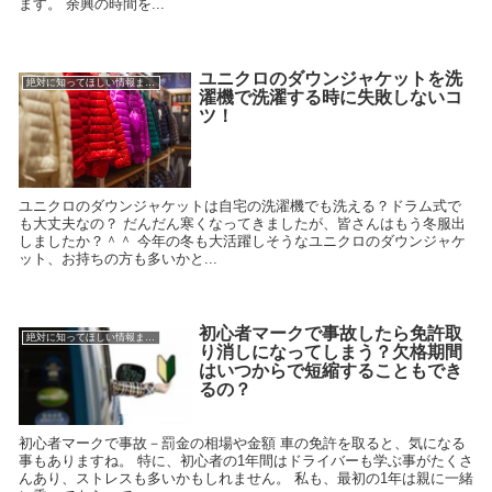
ます。 余興の時間を...
ユニクロのダウンジャケットを洗
絶対に知ってほしい情報まとめ
濯機で洗濯する時に失敗しないコ
ツ！
ユニクロのダウンジャケットは自宅の洗濯機でも洗える？ドラム式で
も大丈夫なの？ だんだん寒くなってきましたが、皆さんはもう冬服出
しましたか？＾＾ 今年の冬も大活躍しそうなユニクロのダウンジャケ
ット、お持ちの方も多いかと...
初心者マークで事故したら免許取
絶対に知ってほしい情報まとめ
り消しになってしまう？欠格期間
はいつからで短縮することもでき
るの？
初心者マークで事故－罰金の相場や金額 車の免許を取ると、気になる
事もありますね。 特に、初心者の1年間はドライバーも学ぶ事がたくさ
んあり、ストレスも多いかもしれません。 私も、最初の1年は親に一緒