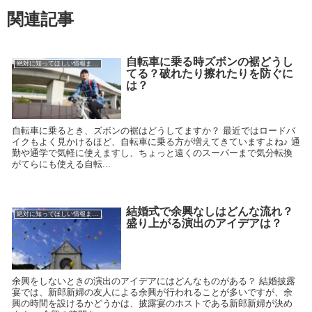
関連記事
自転車に乗る時ズボンの裾どうし
絶対に知ってほしい情報まとめ
てる？破れたり擦れたりを防ぐに
は？
自転車に乗るとき、ズボンの裾はどうしてますか？ 最近ではロードバ
イクもよく見かけるほど、自転車に乗る方が増えてきていますよね♪ 通
勤や通学で気軽に使えますし、ちょっと遠くのスーパーまで気分転換
がてらにも使える自転...
結婚式で余興なしはどんな流れ？
絶対に知ってほしい情報まとめ
盛り上がる演出のアイデアは？
余興をしないときの演出のアイデアにはどんなものがある？ 結婚披露
宴では、新郎新婦の友人による余興が行われることが多いですが、余
興の時間を設けるかどうかは、披露宴のホストである新郎新婦が決め