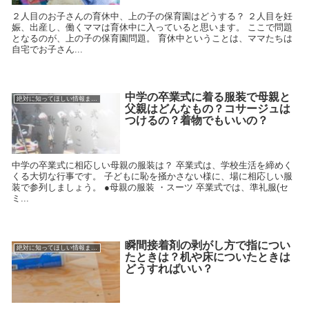
２人目のお子さんの育休中、上の子の保育園はどうする？ ２人目を妊
娠、出産し、働くママは育休中に入っていると思います。 ここで問題
となるのが、上の子の保育園問題。 育休中ということは、ママたちは
自宅でお子さん...
中学の卒業式に着る服装で母親と
絶対に知ってほしい情報まとめ
父親はどんなもの？コサージュは
つけるの？着物でもいいの？
中学の卒業式に相応しい母親の服装は？ 卒業式は、学校生活を締めく
くる大切な行事です。 子どもに恥を掻かさない様に、場に相応しい服
装で参列しましょう。 ●母親の服装 ・スーツ 卒業式では、準礼服(セ
ミ...
瞬間接着剤の剥がし方で指につい
絶対に知ってほしい情報まとめ
たときは？机や床についたときは
どうすればいい？