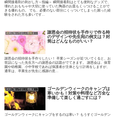
瞬間接着剤の剥がし方～指編～ 瞬間接着剤はとても便利なグッズで、
壊れたおもちゃや大切に使っていた陶器のお皿もくっつけることがで
きる優れもの。 でも、必要のない部分にくっついてしまった困った経
験をされた方も多いです...
謝恩会の招待状を手作りで作る時
絶対に知ってほしい情報まとめ
のデザインや先生宛の例文は？封
筒はどんなものがいい？
謝恩会の招待状を手作りしたい！ 卒業シーズンが近づいてくると、お
世話になった先生方への謝恩会の話題がでてきます。 謝恩会は、保育
園や幼稚園、小中学校であれば保護者が主体となり計画をしますが、
通常は、卒業生が先生に感謝の意...
ゴールデンウィークのキャンプは
絶対に知ってほしい情報まとめ
寒いかも！対策や料理など万全な
準備して楽しく過ごすには？
ゴールデンウィークにキャンプをするのは寒い？ もうすぐゴールデン