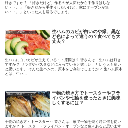
好きですか？ 「好きだけど、作るのが大変だから手作りはしな
い・・。」「好きだから手作りしたいけど、家にオーブンが無
い・・。」といった人も居るでしょう。 ...
生ハムのカビが白いのや緑、黒な
美味しい作り方・レシピ
ど色によって違うの？食べても大
丈夫？
生ハムに白いカビが生えている・・原因は？ 皆さんは、生ハムは好き
ですか？ サラダやパスタなどに入っていると嬉しい、という人も多い
と思います。 そんな生ハムの、原木をご存知でしょうか？ 生ハム原木
とは、生ハ...
干物の焼き方でトースターやフラ
美味しい作り方・レシピ
イパンや七輪を使ったときに美味
しくするには？
干物の焼き方～トースター～ 皆さんは、家で干物を焼く時に何を使い
ますか？ トースター・フライパン・オーブンなど色々あると思います