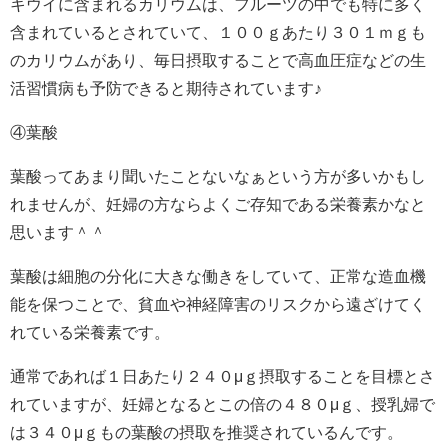
キウイに含まれるカリウムは、フルーツの中でも特に多く
含まれているとされていて、１００ｇあたり３０１ｍｇも
のカリウムがあり、毎日摂取することで高血圧症などの生
活習慣病も予防できると期待されています♪
④葉酸
葉酸ってあまり聞いたことないなぁという方が多いかもし
れませんが、妊婦の方ならよくご存知である栄養素かなと
思います＾＾
葉酸は細胞の分化に大きな働きをしていて、正常な造血機
能を保つことで、貧血や神経障害のリスクから遠ざけてく
れている栄養素です。
通常であれば１日あたり２４０μｇ摂取することを目標とさ
れていますが、妊婦となるとこの倍の４８０μｇ、授乳婦で
は３４０μｇもの葉酸の摂取を推奨されているんです。