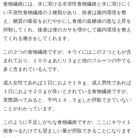
食物繊維には、水に溶ける水溶性食物繊維と水に溶けにく
い不溶性食物繊維の２種類があり、前者は腸内環境を整
え、糖質の吸収をおだやかにし食後の血糖値の急な上昇を
抑制してくれ、後者は便のカサを増やして腸内環境を整え
てくれる働きをしてくれます。
この２つの食物繊維ですが、キウイにはこの２つともが含
まれており、１００ｇあたり３ｇと他のフルーツの中でも
多く含まれているんです。
成人女性であれば１日におよそ１８ｇ、成人男性であれば
１日におよそ２０ｇが良いとされている食物繊維ですが、
実際調べてみると、平均１４．５ｇしか摂取できていない
ことがわかっています。
このように不足しがちな食物繊維ですが、ここにキウイ１
個食べるたけでも望ましい量が摂取できることになります