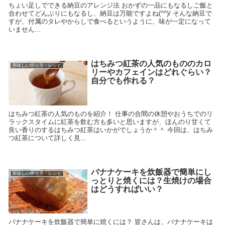
ちょい足しでできる納豆のアレンジ法 おかずの一品にもなるしご飯と
合わせてどんぶりにもなるし、納豆は万能ですよね(^^)/ そんな納豆で
すが、付属のタレやからしで食べるというように、味が一定になって
いません...
はちみつ紅茶の人気のもののカロ
美味しい作り方・レシピ
リーやカフェインはどれぐらい？
自分でも作れる？
はちみつ紅茶の人気のものを紹介！ 仕事の合間の休憩やおうちでのリ
ラックスタイムに紅茶を飲む方も多いと思いますが、ほんのり甘くて
良い香りのするはちみつ紅茶はいかがでしょうか＾＾ 今回は、はちみ
つ紅茶について詳しく見...
バナナケーキを炊飯器で簡単にし
美味しい作り方・レシピ
っとりと焼くには？生焼けの場合
はどうすればいい？
バナナケーキを炊飯器で簡単に焼くには？ 皆さんは、バナナケーキは