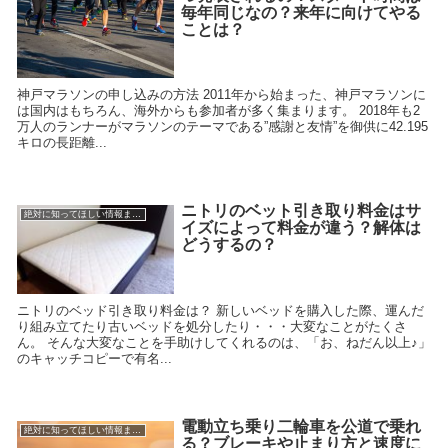
毎年同じなの？来年に向けてやる
ことは？
神戸マラソンの申し込みの方法 2011年から始まった、神戸マラソンに
は国内はもちろん、海外からも参加者が多く集まります。 2018年も2
万人のランナーがマラソンのテーマである”感謝と友情”を御供に42.195
キロの長距離...
ニトリのベット引き取り料金はサ
絶対に知ってほしい情報まとめ
イズによって料金が違う？解体は
どうするの？
ニトリのベッド引き取り料金は？ 新しいベッドを購入した際、運んだ
り組み立てたり古いベッドを処分したり・・・大変なことがたくさ
ん。 そんな大変なことを手助けしてくれるのは、「お、ねだん以上♪」
のキャッチコピーで有名...
電動立ち乗り二輪車を公道で乗れ
絶対に知ってほしい情報まとめ
る？ブレーキや止まり方と速度に