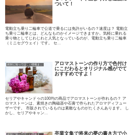
ついて！
電動立ち乗り二輪車で公道で乗るには免許がいるの？速度は？ 電動立
ち乗り二輪車とは、どんなものかイメージできますか。気軽に乗れる
乗り物としてじわじわと人気となっているのが、電動立ち乗り二輪車
（ミニセグウェイ）です。 セ...
アロマストーンの作り方で色付け
絶対に知ってほしい情報まとめ
にこだわるとオリジナル感がでて
おすすめですよ！
セリアやキャンドゥの100均の商品でアロマストーンが作れるの？ ア
ロマストーンは、素焼きの陶磁器や石膏で作られたアロマディフュー
ザーです。 市販されているものは素敵なものがたくさんあります。 し
かし、セリアやキャン...
卒業文集で将来の夢の書き方で小
絶対に知ってほしい情報まとめ