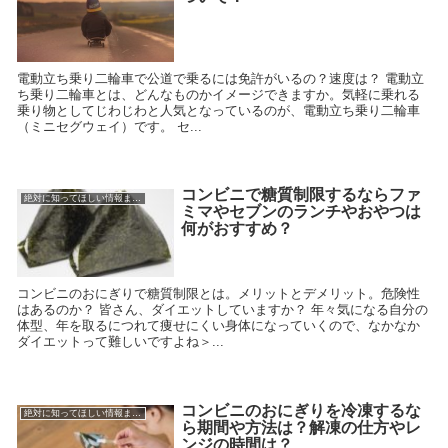
電動立ち乗り二輪車で公道で乗るには免許がいるの？速度は？ 電動立
ち乗り二輪車とは、どんなものかイメージできますか。気軽に乗れる
乗り物としてじわじわと人気となっているのが、電動立ち乗り二輪車
（ミニセグウェイ）です。 セ...
コンビニで糖質制限するならファ
絶対に知ってほしい情報まとめ
ミマやセブンのランチやおやつは
何がおすすめ？
コンビニのおにぎりで糖質制限とは。メリットとデメリット。危険性
はあるのか？ 皆さん、ダイエットしていますか？ 年々気になる自分の
体型、年を取るにつれて痩せにくい身体になっていくので、なかなか
ダイエットって難しいですよね＞...
コンビニのおにぎりを冷凍するな
絶対に知ってほしい情報まとめ
ら期間や方法は？解凍の仕方やレ
ンジの時間は？