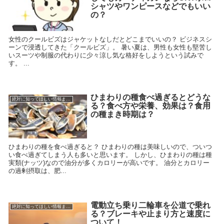
シャツやワンピースなどでもいい
の？
女性のクールビズはジャケットなしだとどこまでいいの？ ビジネスシ
ーンで浸透してきた「クールビズ」。 暑い夏は、男性も女性も堅苦し
いスーツや制服の代わりに少々涼し気な格好をしようという試みで
す。 ...
ひまわりの種食べ過ぎるとどうな
絶対に知ってほしい情報まとめ
る？食べ方や栄養、効果は？食用
の種まき時期は？
ひまわりの種を食べ過ぎると？ ひまわりの種は美味しいので、ついつ
い食べ過ぎてしまう人も多いと思います。 しかし、ひまわりの種は種
実類(ナッツ)なので油分が多くカロリーが高いです。 油分とカロリー
の過剰摂取は、肥...
電動立ち乗り二輪車を公道で乗れ
絶対に知ってほしい情報まとめ
る？ブレーキや止まり方と速度に
ついて！