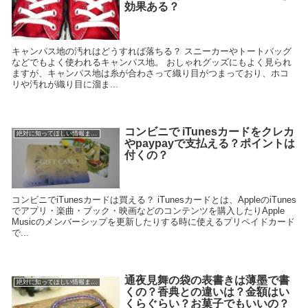
効果ある？
キャンパス地の汚れはどうすれば落ちる？ スニーカーやトートバッグ
などでもよく使われるキャンパス地。 おしゃれグッズにもよく見られ
ますが、キャンパス地は糸が合わさって織り目がつまっており、ホコ
リや汚れが織り目に溜ま...
コンビニで iTunesカードをクレカ
絶対に知ってほしい情報まとめ
やpaypayで支払える？ポイントは
付くの？
コンビニでiTunesカードは買える？ iTunesカードとは、AppleのiTunes
でアプリ・楽曲・ブック・映画などのコンテンツを購入したりApple
Musicのメンバーシップを更新したりする時に使えるプリペイドカード
で...
通夜見舞の袋の表書きは薄墨で書
絶対に知ってほしい情報まとめ
くの？香典との違いは？金額はい
くらぐらい？お菓子でもいいの？