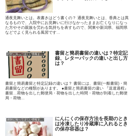
通夜見舞いとは。表書きはどう書くの？ 通夜見舞いとは、香典とは異
なるもので、入院中にお見舞いに行けなかったままお亡くなりになっ
た方やその親族を労わる気持ちを表すもので、関東や新潟県、福岡県
などでよく見られる風習です...
書留と簡易書留の違いは？特定記
絶対に知ってほしい情報まとめ
録、レターパックの違いと出し方
は？
書留と簡易書留と特定記録の違いは？ 書留には、書留(一般書留)・簡
易書留などの種類があります。 ●書留と簡易書留の違い 『送達過程』
書留…荷物を出した郵便局・荷物を出した時間・荷物が到着した郵便
局・荷物...
にんにくの保存方法を長期のとき
絶対に知ってほしい情報まとめ
は冷凍したり冷蔵庫に入れるとき
の保存容器は？