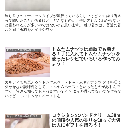
練り香水のスティックタイプが流行っているらしいけど？１ 練り香水
って聞いたことがあるけど、どんなものか、使い方もよくわからない
と言われる方が多いのではないかと思います。 練り香水は、普通の香
水と同じ香料をオイルやワッ...
トムヤムナッツは通販でも買え
ちまたで人気商品の口コミ情報
る！手に入れてトムヤムナッツを
使ったレシピでいろいろ作ってみ
よう！
カルディでも買える？トムヤムペースト＆トムヤムナッツ タイ料理で
欠かせない調味料として、トムヤムペーストといったものがあるんで
すが、皆さん知っておられますか？＾＾ タイ料理ってなかなか作らな
いけど、このトムヤムペーストを...
ロクシタンのハンドクリーム30ml
ちまたで人気商品の口コミ情報
の値段や人気の香りを知って大切
は人にギフトを贈ろう！