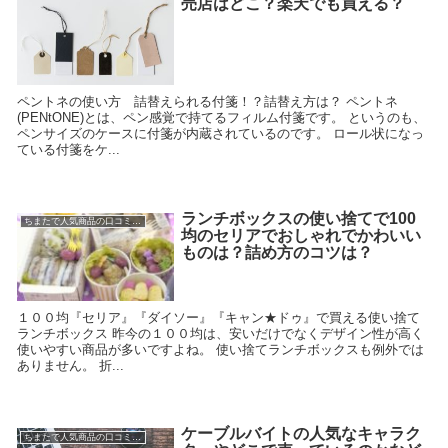
売店はどこ？楽天でも買える？
ペントネの使い方 詰替えられる付箋！？詰替え方は？ ペントネ
(PENtONE)とは、ペン感覚で持てるフィルム付箋です。 というのも、
ペンサイズのケースに付箋が内蔵されているのです。 ロール状になっ
ている付箋をケ...
ランチボックスの使い捨てで100
ちまたで人気商品の口コミ情報
均のセリアでおしゃれでかわいい
ものは？詰め方のコツは？
１００均『セリア』『ダイソー』『キャン★ドゥ』で買える使い捨て
ランチボックス 昨今の１００均は、安いだけでなくデザイン性が高く
使いやすい商品が多いですよね。 使い捨てランチボックスも例外では
ありません。 折...
ケーブルバイトの人気なキャラク
ちまたで人気商品の口コミ情報